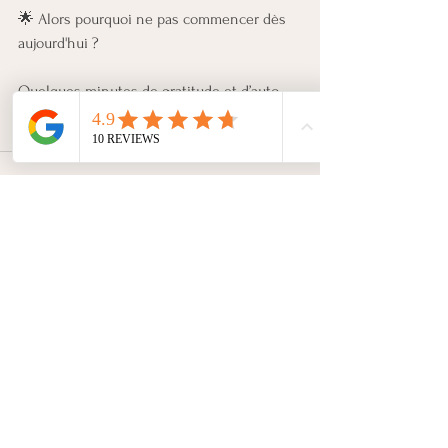
🌟 Alors pourquoi ne pas commencer dès 
aujourd'hui ? 
Quelques minutes de gratitude et d’auto-
gratitude par jour peuvent faire une grande 
différence dans votre vie.
Voir tout
Posts récents