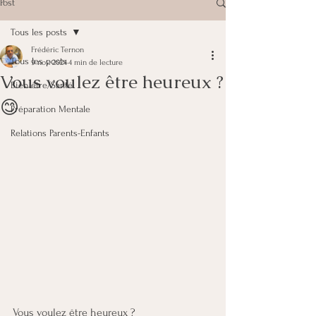
Post
Tous les posts
Frédéric Ternon
Tous les posts
9 nov. 2024
4 min de lecture
Vous voulez être heureux ?
Bien être/Santé
😊
Préparation Mentale
Relations Parents-Enfants
Vous voulez être heureux ? 